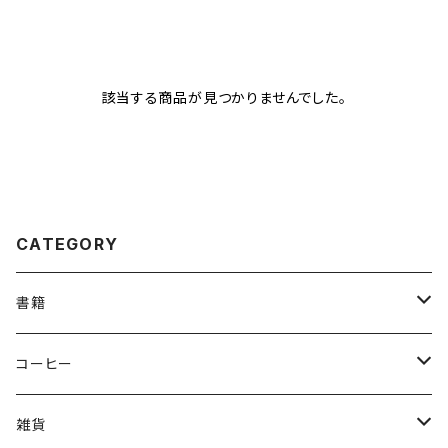
該当する商品が見つかりませんでした。
CATEGORY
書籍
安達茉莉子
コーヒー
ZINE
デカフェ（カフェインレス）
雑貨