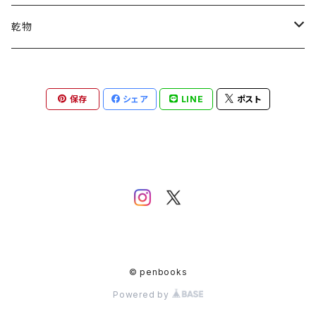
ドリップバッグ
絵本
ブレンド
ソロソロ窯
乾物
100グラム
200グラム
シングルオリジン
野つけうるし
ペンパン
保存
シェア
LINE
ポスト
200グラム
100グラム
100グラム
CD
200グラム
大和田慧
ポストカード
ドリップバッグ
ayaco
© penbooks
Powered by